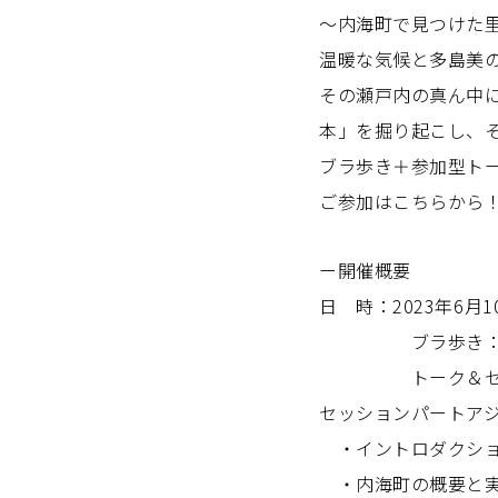
～内海町で見つけた
温暖な気候と多島美
その瀬戸内の真ん中
本」を掘り起こし、
ブラ歩き＋参加型ト
ご参加はこちらから
ー開催概要
日 時：2023年6月
ブラ歩き：10:0
トーク＆セッション
セッションパートア
・イントロダクシ
・内海町の概要と実