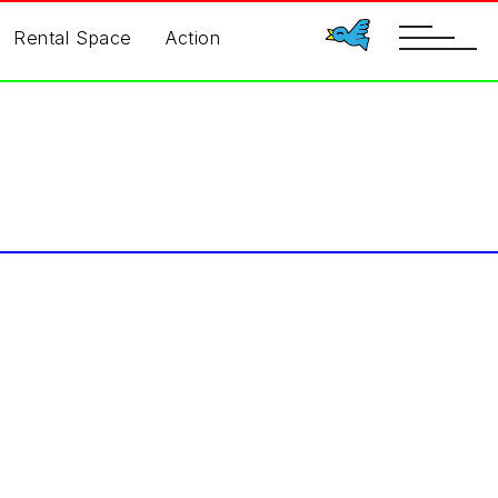
toggle
Rental Space
Action
navigatio