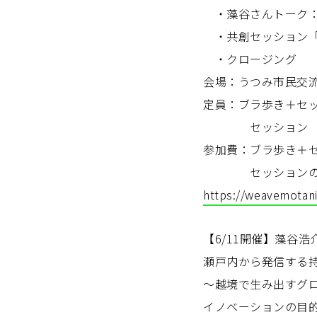
・藻谷さんトーク：
・共創セッション「
・クロージング
会場：うつみ市民交
定員：ブラ歩き＋セッ
セッション 2
参加費：ブラ歩き
セッションのみ
https://weavemotani
【6/11開催】藻谷
瀬戸内から発信する
〜越境で生み出すグ
イノベーションの目