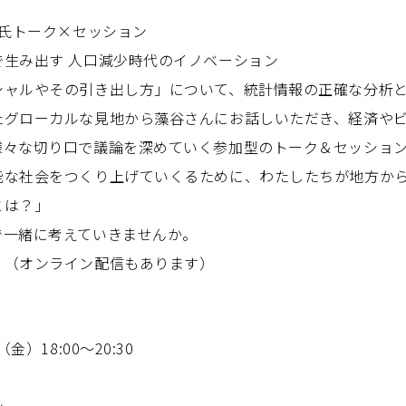
介氏トーク×セッション
で生み出す 人口減少時代のイノベーション
シャルやその引き出し方」について、統計情報の正確な分析
たグローカルな見地から藻谷さんにお話しいただき、経済や
様々な切り口で議論を深めていく参加型のトーク＆セッショ
能な社会をつくり上げていくるために、わたしたちが地方か
とは？」
で一緒に考えていきませんか。
！（オンライン配信もあります）
金）18:00～20:30