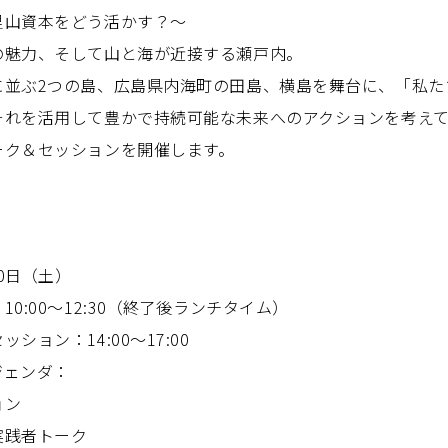
里山資本をどう活かす？～
の魅力、そして山と海が近接する瀬戸内。
に並ぶ2つの島、広島県内海町の田島、横島を舞台に、「私た
それを活用して豊かで持続可能な未来へのアクションを考え
ーク＆セッションを開催します。
！
10日（土）
0〜12:30（終了後ランチタイム）
：14:00～17:00
ジェンダ：
ョン
践者トーク