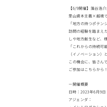
【6/9開催】藻谷浩
里山資本主義×越境
「地方の持つポテン
訪問の経験を踏まえ
しや地方創生など、
「これからの持続可
（イノベーション）
この機会に、皆さん
ご参加はこちらから
ー開催概要
日時：2023年6月9日（
アジェンダ：