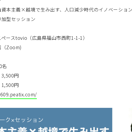
ン
山資本主義×越境で生み出す、人口減少時代のイノベーショ
参加型セッション
ースtovio（広島県福山市西町1-1-1）
Zoom)
0名
500円
500円
609.peatix.com/