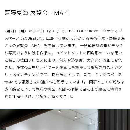
齋藤夏海 展覧会「MAP」
2月2日（月）から18日（水）まで、iti SETOUCHIのオルタナティブ
スペースit’sCUBEにて、広島市を拠点に活動する美術作家・齋藤夏海
さんの展覧会「MAP」を開催しています。 一見解像度の粗いデジタ
ル写真のように映る作品は、ペイントソフトの四角形ツールを用い
た独自の絵画プロセスにより、色彩や透明度、大きさを微細に変化
させ、多数の四角いレイヤーを幾重にも集積して形成されたデジタ
ル・ペインティングです。 関連展示として、コワーキングスペース
tovioでも齋藤さんの過去作を展示しています。 画家としての鋭敏な
造形感覚によって色彩や構図、細部の表情に至るまで緻密に構築さ
れた作品をぜひ、会場でご覧ください。