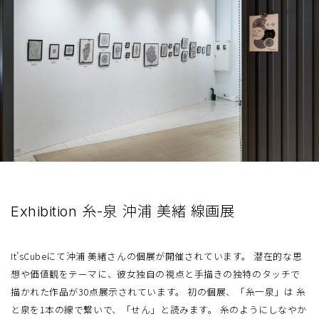
Exhibition 糸-泉 沖浦 美緒 線画展
It’sCubeにて沖浦 美緒さんの個展が開催されています。 潜在的な思
想や価値観をテーマに、彼女独自の視点と手描きの独特のタッチで
描かれた作品が30点展示されています。 初の個展、「糸一泉」は 糸
と泉を1本の線で繋いで、「せん」と読みます。 糸のようにしなやか