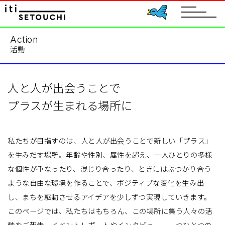
toggle
navigat
Action
活動
人と人が出会うことで
プラスが生まれる場所に
私たちが目指すのは、人と人が出会うことで新しい「プラス」
を生みだす場所。年齢や性別、属性を超え、一人ひとりの多様
な個性が重なったり、混じり合ったり、ときにはぶつかり合う
ような自由な環境を作ることで、ポジティブな変化を生み出
し、まちを駆動させるアイデアを少しずつ実現していきます。
このページでは、私たちはもちろん、この場所に集う人々の活
動をご報告。イベントレポートやインタビュー。一つひとつの