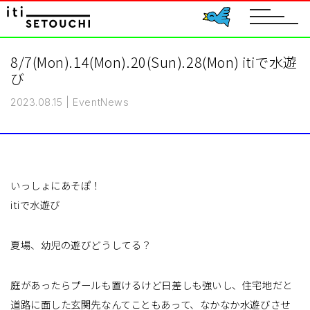
toggle
navigat
8/7(Mon).14(Mon).20(Sun).28(Mon) itiで水遊
び
2023.08.15
|
Event
News
いっしょにあそぽ！
itiで水遊び
夏場、幼児の遊びどうしてる？
庭があったらプールも置けるけど日差しも強いし、住宅地だと
道路に面した玄関先なんてこともあって、なかなか水遊びさせ