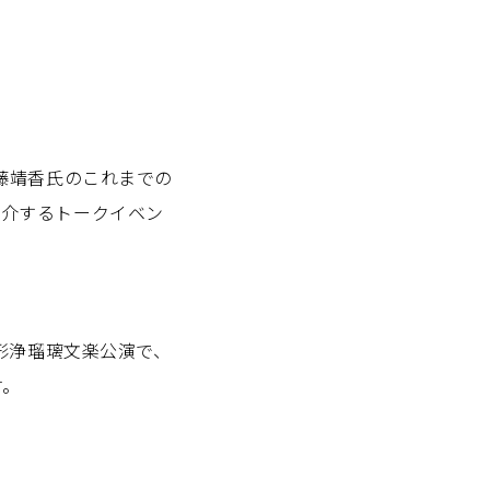
藤靖香氏のこれまでの
紹介するトークイベン
人形浄瑠璃文楽公演で、
す。