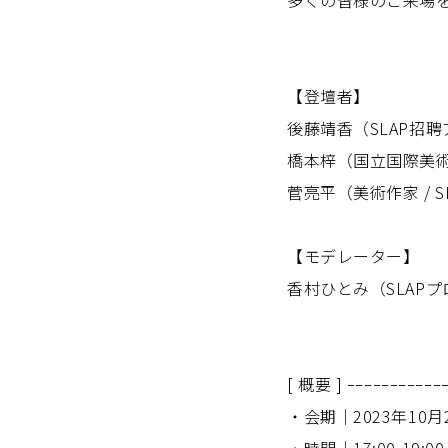
多くの皆様のご来場
【登壇者】
後藤靖香（SLAP招
橋本梓（国立国際美
菅亮平（美術作家 / 
【モデレーター】
香村ひとみ（SLAP
[ 概要 ] ｰｰｰｰｰｰｰｰｰｰｰ
・会期｜2023年10