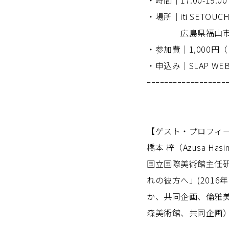
・時間｜17:00-19:00
・場所｜iti SETOU
広島県福山市西町
・参加費｜1,000
・申込み｜SLAP W
ｰｰｰｰｰｰｰｰｰｰｰｰｰｰｰｰｰｰ
【ゲスト・プロフィ
橋本 梓（Azusa Hasi
国立国際美術館主任研究
れの彼方へ」(2016年
か、共同企画、倫雅美
森美術館、共同企画