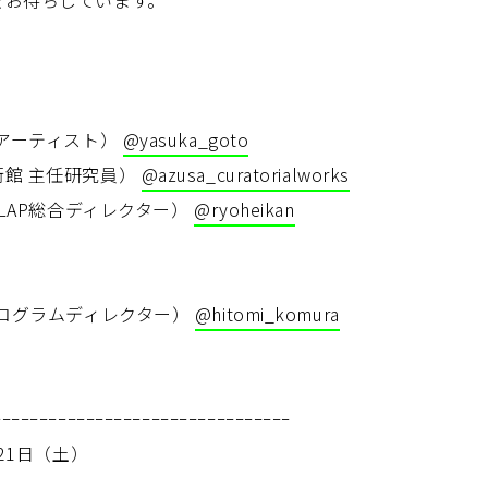
をお待ちしています。
聘アーティスト）
@yasuka_goto
術館 主任研究員）
@azusa_curatorialworks
SLAP総合ディレクター）
@ryoheikan
プログラムディレクター）
@hitomi_komura
ｰｰｰｰｰｰｰｰｰｰｰｰｰｰｰｰｰｰｰｰｰｰｰｰｰｰｰｰｰｰｰｰ
月21日（土）