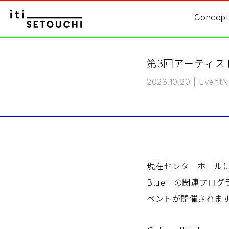
Concept
第3回アーティスト招
2023.10.20
|
Event
N
現在センターホールにて
Blue」の関連プロ
ベントが開催されま