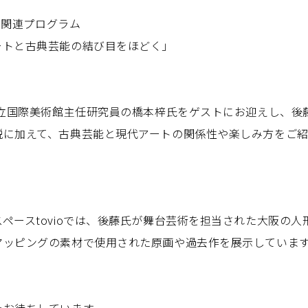
vol.3 関連プログラム
ートと古典芸能の結び目をほどく」
国立国際美術館主任研究員の橋本梓氏をゲストにお迎えし、後
説に加えて、古典芸能と現代アートの関係性や楽しみ方をご
。
ペースtovioでは、後藤氏が舞台芸術を担当された大阪の
マッピングの素材で使用された原画や過去作を展示していま