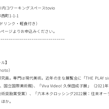
CHI内コワーキングスペースtovio
1-1-1
円（ドリンク・軽食付き）
EBページよりお申込みください。
ｰｰｰｰｰｰｰｰｰｰｰｰｰｰｰｰｰｰｰｰｰｰｰｰｰｰｰｰｰｰｰｰ
ール】
moto）
員。専門は現代美術。近年の主な展覧会に「THE PLAY sinc
、国立国際美術館)、「Viva Video! 久保田成子展」（20
術奨励賞受賞）、「六本木クロッシング2022展：往来オーラ
）ほか。