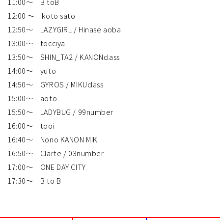
11:00〜 B toB
12:00 〜 koto sato
12:50〜 LAZYGIRL / Hinase aoba
13:00〜 tocciya
13:50〜 SHIN_TA2 / KANONclass
14:00〜 yuto
14:50〜 GYROS / MIKUclass
15:00〜 aoto
15:50〜 LADYBUG / 99number
16:00〜 tooi
16:40〜 Nono KANON MIK
16:50〜 Clarte / 03number
17:00〜 ONE DAY CITY
17:30～ B to B