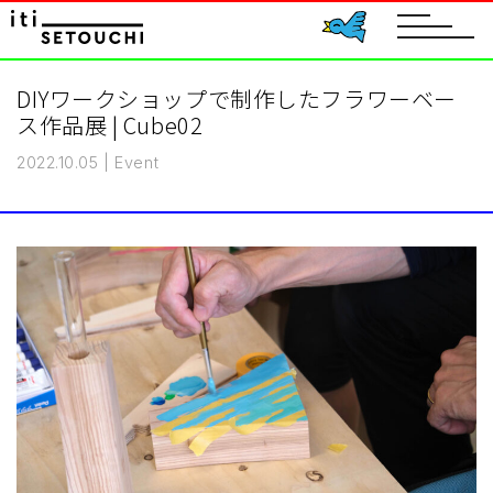
toggle
navigat
DIYワークショップで制作したフラワーベー
ス作品展 | Cube02
2022.10.05
|
Event