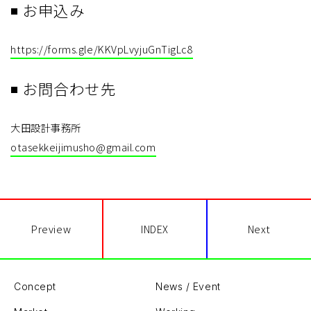
◾ お申込み
https://forms.gle/KKVpLvyjuGnTigLc8
◾ お問合わせ先
大田設計事務所
otasekkeijimusho@gmail.com
Preview
INDEX
Next
Concept
News / Event