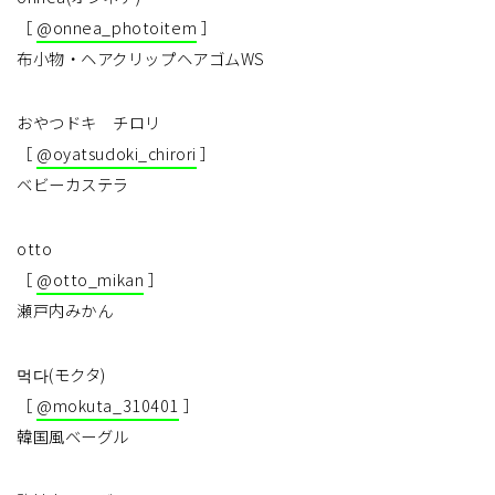
［
@onnea_photoitem
］
布小物・ヘアクリップヘアゴムWS
おやつドキ チロリ
［
@oyatsudoki_chirori
］
ベビーカステラ
otto
［
@otto_mikan
］
瀬戸内みかん
먹다(モクタ)
［
@mokuta_310401
］
韓国風ベーグル