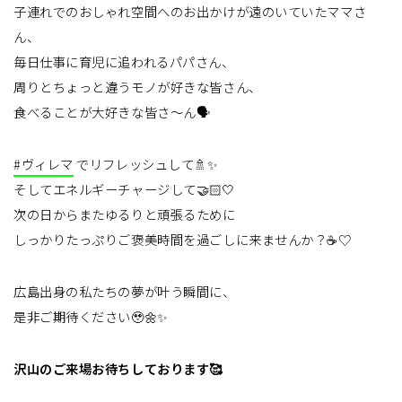
子連れでのおしゃれ空間へのお出かけが遠のいていたママさ
ん、
毎日仕事に育児に追われるパパさん、
周りとちょっと違うモノが好きな皆さん、
食べることが大好きな皆さ〜ん🗣️
#ヴィレマ
でリフレッシュして🚿✨
そしてエネルギーチャージして🤝🏻🤍
次の日からまたゆるりと頑張るために
しっかりたっぷりご褒美時間を過ごしに来ませんか？☕️♡
広島出身の私たちの夢が叶う瞬間に、
是非ご期待ください🥹🌼✨
沢山のご来場お待ちしております🥰