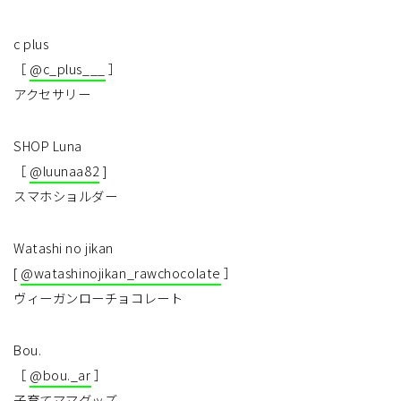
c plus
［
@c_plus___
］
アクセサリー
SHOP Luna
［
@luunaa82
]
スマホショルダー
Watashi no jikan
[
@watashinojikan_rawchocolate
］
ヴィーガンローチョコレート
Bou.
［
@bou._ar
］
子育てママグッズ