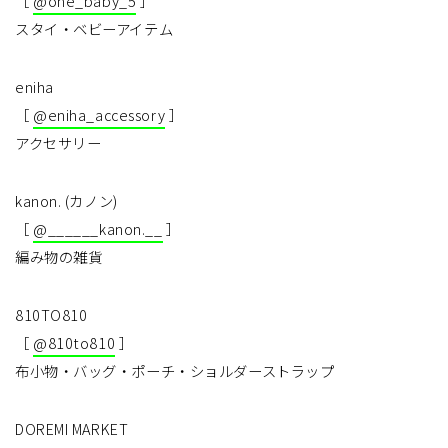
［
@one_baby_5
］
スタイ・ベビーアイテム
eniha
［
@eniha_accessory
］
アクセサリー
kanon. (カノン)
［
@______kanon.__
］
編み物の雑貨
810TO810
［
@810to810
］
布小物・バッグ・ポーチ・ショルダーストラップ
DOREMI MARKET