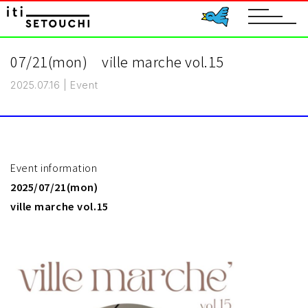
toggle
navigat
07/21(mon) ville marche vol.15
2025.07.16
|
Event
Event information
2025/07/21(mon)
ville marche vol.15