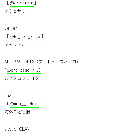
［
@doo_rem
］
アクセサリー
Le lien
［
@le_lien_3123
］
キャンドル
ART BASE N.16（アートベースネイロ）
[
@art_base_n.16
］
カスタムクレヨン
iina
［
@iina__select
］
海外こども服
atelier CLAM