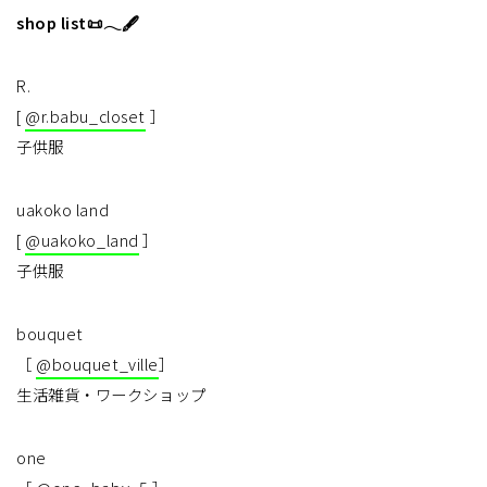
shop list📜𓂃🖋
R.
[
@r.babu_closet
］
子供服
uakoko land
[
@uakoko_land
］
子供服
bouquet
［
@bouquet_ville
］
生活雑貨・ワークショップ
one