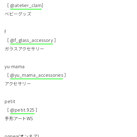
［
@atelier_clam
］
ベビーグッズ
f
［
@f_glass_accessory
］
ガラスアクセサリー
yu-mama
［
@yu_mama_accessories
］
アクセサリー
petit
［
@petit.925
］
手形アートWS
onnea(オンネア)