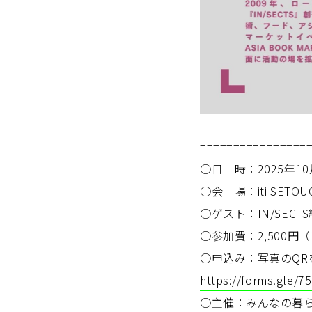
================
○日 時：2025年10月
○会 場：iti SETO
○ゲスト：IN/SEC
○参加費：2,500円
○申込み：写真のQR
https://forms.gle/
○主催：みんなの暮らし研