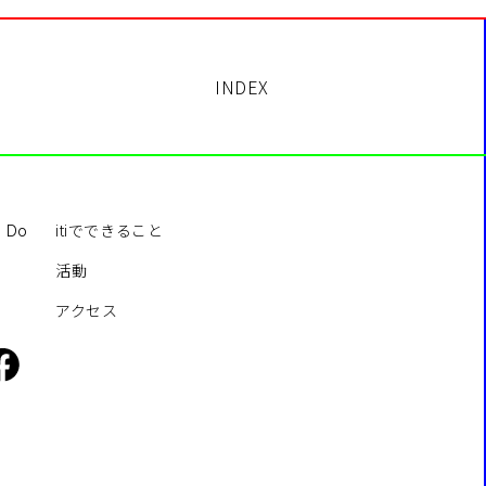
INDEX
itiでできること
o Do
活動
アクセス