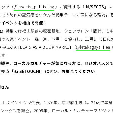
セクツ（
@insects_publishing
）が発刊する
『IN/SECTS』
は
味での時代の空気感をつかんだ特集テーマが気になる雑誌。
クイベントを福山で開催！
校』
特集では福山駅前の秘密基地、シェアサロン「間論」も4
の人気イベント「森、道、市場」と協力し、11月1－3日に
GAYA FLEA & ASIA BOOK MARKET（
@kitakagaya_flea
ます。
値観や、ローカルカルチャーが気になる方に、ぜひオススメ
点「iti SETOUCHI」にぜひ、お集まりください。
樹さん
集長。LLCインセクツ代表。1976年、京都府生まれ。21歳で
ンセクツを設立。2009年、ローカル・カルチャーマガジン『I