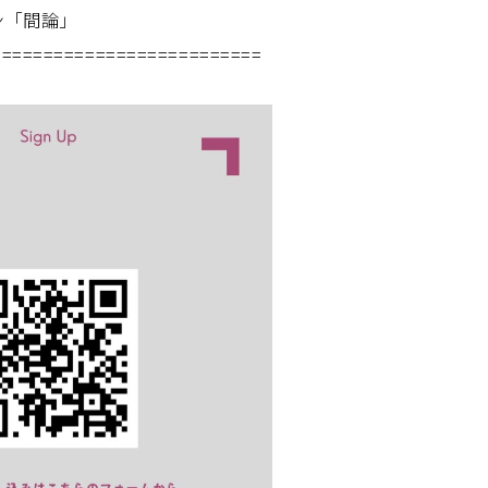
ン「間論」
==========================