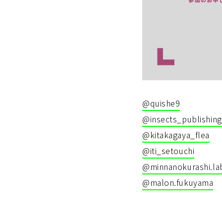
@quishe9
@insects_publishing
@kitakagaya_flea
@iti_setouchi
@minnanokurashi.la
@malon.fukuyama