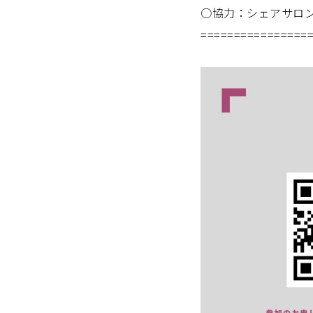
○協力：シェアサロ
================