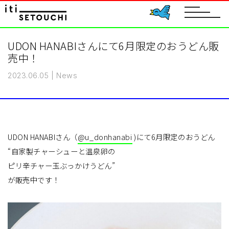
toggle
navigat
UDON HANABIさんにて6月限定のおうどん販
売中！
2023.06.05
|
News
UDON HANABIさん（
@u_donhanabi
)にて6月限定のおうどん
“自家製チャーシューと温泉卵の
ピリ辛チャー玉ぶっかけうどん”
が販売中です！