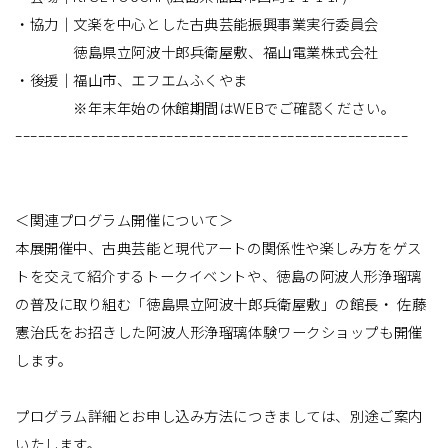
・協力｜文楽を中心とした古典芸能振興事業実行委員会
徳島県立阿波十郎兵衛屋敷、福山電業株式会社
・後援｜福山市、エフエムふくやま
※年末年始の休館期間はWEBでご確認ください。
ｰｰｰｰｰｰｰｰｰｰｰｰｰｰｰｰｰｰｰｰｰｰｰｰｰｰｰｰｰｰｰｰｰｰｰｰｰｰｰｰｰｰｰｰｰｰｰｰｰｰｰｰ
＜関連プログラム開催について＞
本展開催中、古典芸能と現代アートの関係性や楽しみ方をゲス
トを交えて紹介するトークイベントや、徳島の阿波人形浄瑠璃
の普及に取り組む「徳島県立阿波十郎兵衛屋敷」の館長・ 佐藤
憲治氏をお招きした阿波人形浄瑠璃体験ワークショップも開催
します。
プログラム詳細とお申し込み方法につきましては、別途ご案内
いたします。