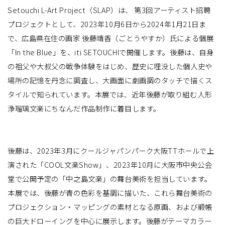
Setouchi L-Art Project（SLAP）は、 第3回アーティスト招聘
プロジェクトとして、2023年10月6日から2024年1月21日ま
で、広島県在住の画家 後藤靖香（ごとうやすか）氏による個展
「In the Blue」を、iti SETOUCHIで開催します。後藤は、自身
の祖父や大叔父の戦争体験をはじめ、歴史に埋没した個人史や
場所の記憶を丹念に調査し、大画面に劇画調のタッチで描くス
タイルで知られています。本展では、近年後藤が取り組む人形
浄瑠璃文楽にちなんだ作品制作に着目します。
後藤は、2023年3月にクールジャパンパーク大阪TTホールで上
演された「COOL文楽Show」、2023年10月に大阪市中央公会
堂で公開予定の「中之島文楽」の舞台美術を担当しています。
本展では、後藤が青の色彩を基調に描いた、これら舞台美術の
プロジェクション・マッピングの素材となる原画、および緞帳
の巨大ドローイングを中心に展示します。後藤がテーマカラー