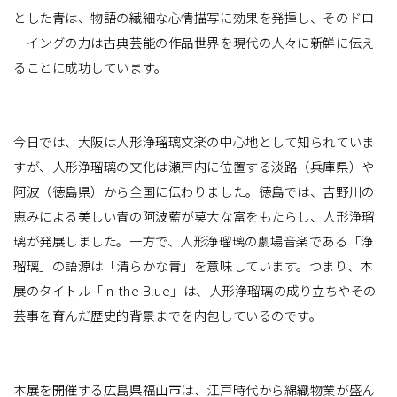
とした青は、物語の繊細な心情描写に効果を発揮し、そのドロ
ーイングの力は古典芸能の作品世界を現代の人々に新鮮に伝え
ることに成功しています。
今日では、大阪は人形浄瑠璃文楽の中心地として知られていま
すが、人形浄瑠璃の文化は瀬戸内に位置する淡路（兵庫県）や
阿波（徳島県）から全国に伝わりました。徳島では、吉野川の
恵みによる美しい青の阿波藍が莫大な富をもたらし、人形浄瑠
璃が発展しました。一方で、人形浄瑠璃の劇場音楽である「浄
瑠璃」の語源は「清らかな青」を意味しています。つまり、本
展のタイトル「In the Blue」は、人形浄瑠璃の成り立ちやその
芸事を育んだ歴史的背景までを内包しているのです。
本展を開催する広島県福山市は、江戸時代から綿織物業が盛ん