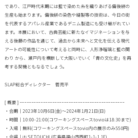
であり、江戸時代末期には藍で染めた糸を織りあげる備後絣の
生産も始まります。備後絣の染色や縫製等の技術は、今日の街
を代表するアパレル産業であるデニム製造にも受け継がれてい
ます。本展において、古典芸能に新たなイマジネーションを与
える後藤の作品を通じて、過去から未来へと文化を伝える現代
アートの可能性について考えると同時に、人形浄瑠璃と藍の関
わり から、瀬戸内を横断して大阪いでいく「青の文化史」を再
考する契機ともなるでしょう。
SLAP総合ディレクター 菅亮平
[ 概要 ] ｰｰｰｰｰｰｰｰｰｰｰｰｰｰｰｰｰｰｰｰｰｰｰｰｰｰｰｰｰｰｰｰｰｰｰｰｰｰｰｰｰｰｰｰｰ
・会期｜2023年10月6日(金)〜2024年1月21日(日)
・時間｜10:00-21:00(コワーキングスペースtovioは18:30まで)
・入場｜無料(コワーキングスペースtovio内の展示のみ550円)
・会場｜iti SETOUCHI (広島県福山市西町1-1-1 1F)