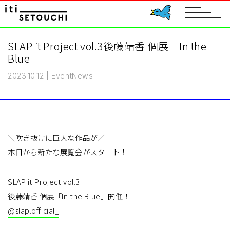
toggle
navigat
SLAP it Project vol.3後藤靖香 個展「In the
Blue」
2023.10.12
|
Event
News
＼吹き抜けに巨大な作品が／
本日から新たな展覧会がスタート！
SLAP it Project vol.3
後藤靖香 個展「In the Blue」開催！
@slap.official_