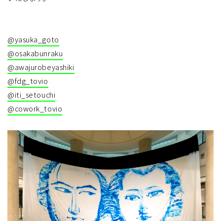
@yasuka_goto
@osakabunraku
@awajurobeyashiki
@fdg_tovio
@iti_setouchi
@cowork_tovio