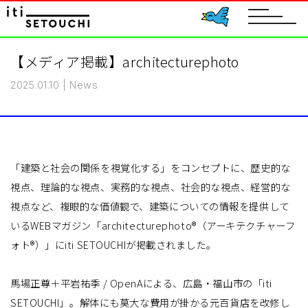
toggle
navigat
【メディア掲載】architecturephoto
2025.01.10
|
News
「建築と社会の関係を視覚化する」をコンセプトに、歴史的な
視点、理論的な視点、実務的な視点、社会的な視点、経営的な
視点など、複眼的な価値観で、建築についての情報を提供して
いるWEBマガジン「architecturephoto®（アーキテクチャーフ
ォト®）」にiti SETOUCHIが掲載されました。
馬場正尊＋平岩祐季 / OpenAによる、広島・福山市の「iti
SETOUCHI」。解体にも莫大な費用が掛かる元百貨店を改修し