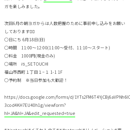
ガを楽しみました。
次回6月の朝ヨガからは人数把握のために事前申し込みをお願い
しております🧘‍♀️
○日にち 6月18日(日)
○時間 11:00〜12:00(11:00〜受付、11:10〜スタート)
○料金 1000円(現金のみ)
○場所 iti_SETOUCHI
福山市西町１丁目１−１ 1-1 1F
○予約制 ※当日参加も大歓迎！
https://docs.google.com/forms/d/1YTs2FM6T4YjCBj6aVPNh6l
3cod4KH7EU40h1g/viewform?
hl=JA&hl=JA&edit_requested=true
#itisetouchi
#イチセトウチ
#iti
#setouchi
#リノベーション
#複