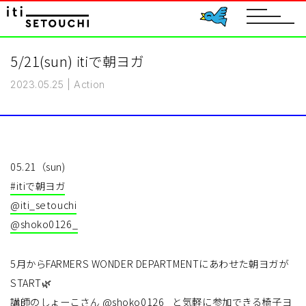
toggle
navigat
5/21(sun) itiで朝ヨガ
2023.05.25
|
Action
05.21（sun)
#itiで朝ヨガ
@iti_setouchi
@shoko0126_
5月からFARMERS WONDER DEPARTMENTにあわせた朝ヨガが
START🌿
講師のしょーこさん
@shoko0126_
と気軽に参加できる椅子ヨ