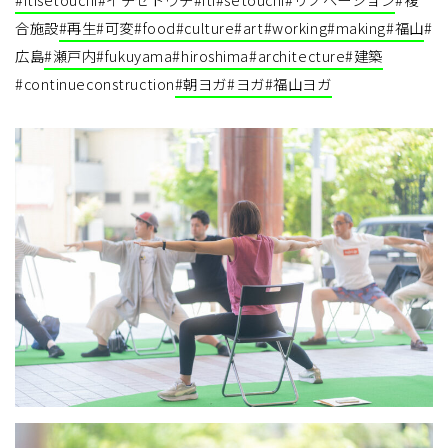
合施設
#再生
#可変
#food
#culture
#art
#working
#making
#福山
#
広島
#瀬戸内
#fukuyama
#hiroshima
#architecture
#建築
#continueconstruction
#朝ヨガ
#ヨガ
#福山ヨガ