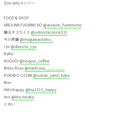
Qoo whyメンバー
FOOD & SHOP
AREA INN FUSHIMICHO
@areainn_fushimicho
踊るタコライス
@odorutacorice331
今川茶舗
@imagawachaho_
ryo
@diporto_ryo
RaRe
NOQUOI
@noquoi_coffee
Mnlto Rose
@meltrose_________
KOKADO CUSAN
@cuban_sand_koka
Mon.
HIA☆happy
@hia1311_happy
lino
@lino.hinako
とおい