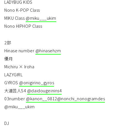
LADYBUG KIDS
Nono K-POP Class
MIKU Class
@miku___ukim
Nono HIPHOP Class
2部
Hinase number
@hinasehzm
優月
Michiru × Iroha
LAZYGIRL
GYROS
@onigirino_gyros
大道芸人S4
@daidougeinins4
03number
@kanon__0812
@nonchi_nonogramdes
@miku___ukim
DJ