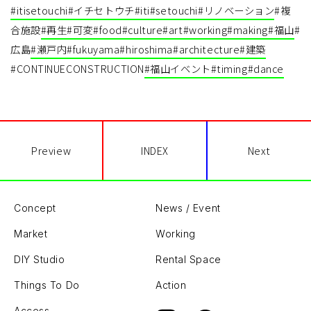
#itisetouchi
#イチセトウチ
#iti
#setouchi
#リノベーション
#複
合施設
#再生
#可変
#food
#culture
#art
#working
#making
#福山
#
広島
#瀬戸内
#fukuyama
#hiroshima
#architecture
#建築
#CONTINUECONSTRUCTION
#福山イベント
#timing
#dance
Preview
INDEX
Next
Concept
News / Event
Market
Working
DIY Studio
Rental Space
Things To Do
Action
Access