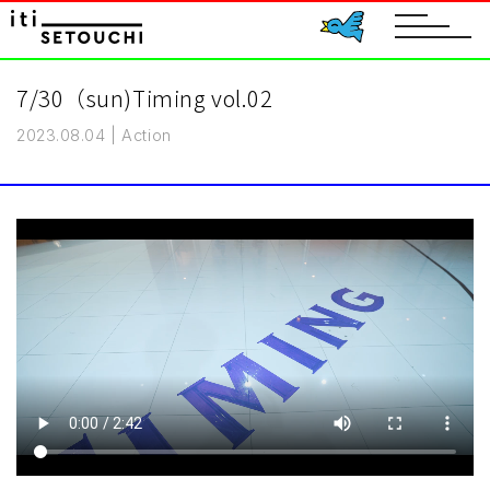
toggle
navigat
7/30（sun)Timing vol.02
2023.08.04
|
Action