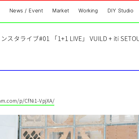
News / Event
Market
Working
DIY Studio
iti インスタライブ#01 「1+1 LIVE」 VUILD + iti SETO
am.com/p/CfNi1-VpjXA/