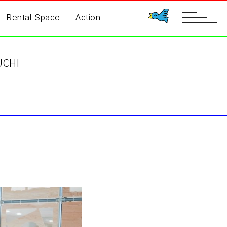
toggle
Rental Space
Action
navigatio
UCHI