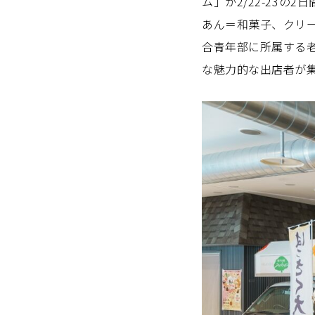
ム」が2/22-23の
あん＝和菓子、クリ
合青年部に所属する
な魅力的な出店者が