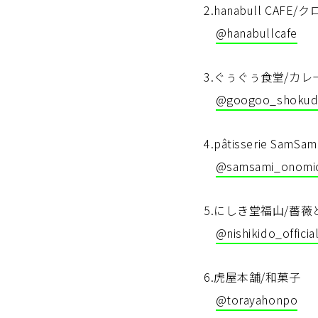
2.hanabull CAF
@hanabullcafe
3.ぐぅぐぅ食堂/カ
@googoo_shokud
4.pâtisserie Sa
@samsami_onomic
5.にしき堂福山/薔
@nishikido_officia
6.虎屋本舗/和菓子 
@torayahonpo