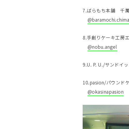
7.ばらもち本舗 千
@baramochi.chima
8.手創りケーキ工房
@nobu.angel
9.U. P. U./サ
10.pasion/パ
@okasinapasion