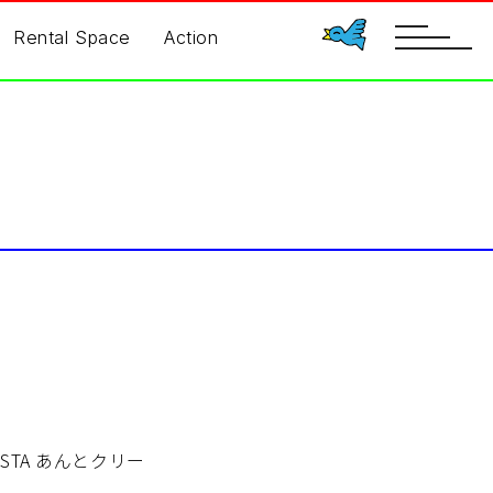
toggle
Rental Space
Action
navigatio
STA あんとクリー