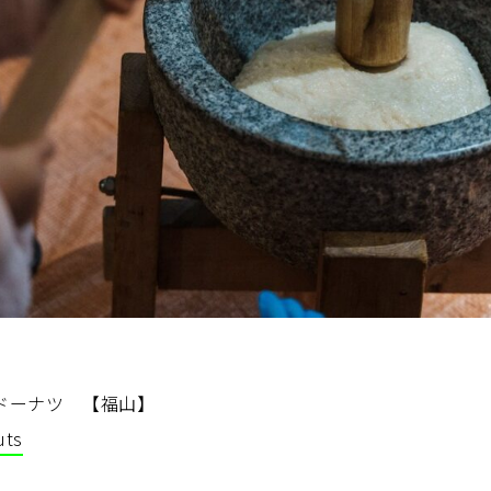
/ドーナツ 【福山】
uts