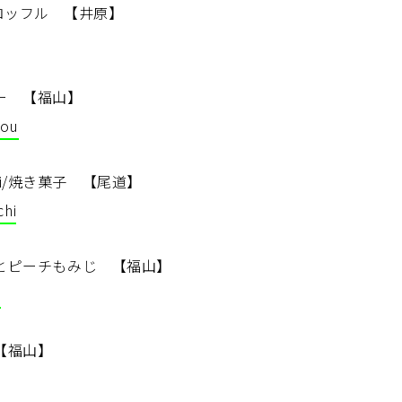
E/クロッフル 【井原】
レー 【福山】
ou
mSami/焼き菓子 【尾道】
hi
薇とピーチもみじ 【福山】
l
【福山】