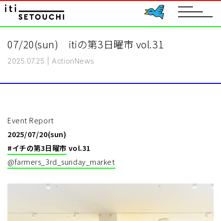
toggle
navigat
07/20(sun) itiの第3日曜市 vol.31
2025.07.25
|
Action
News
Event Report
2025/07/20(sun)
#イチの第3日曜市
vol.31
@farmers_3rd_sunday_market