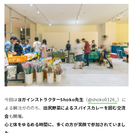
今回は
ヨガインストラクターShoko先生
（
@shoko0126_
）に
よる朝ヨガののち、
田尻野菜によるスパイスカレーを囲む交流
会
も開催。
心と体をゆるめる時間に、多くの方が笑顔で参加されていまし
た。