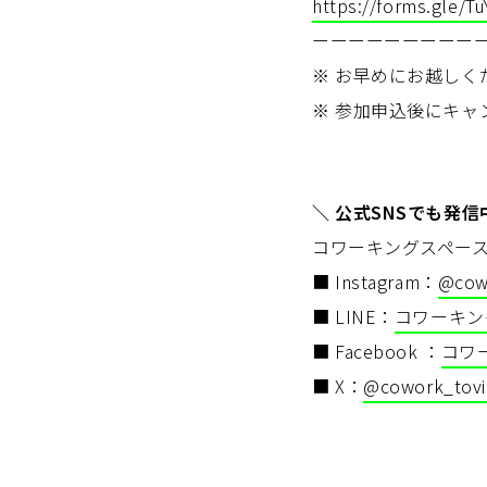
https://forms.gle/
ーーーーーーーーー
※ お早めにお越しく
※ 参加申込後にキャ
＼ 公式SNSでも発信
コワーキングスペース t
■ Instagram：
@cow
■ LINE：
コワーキング
■ Facebook ：
コワー
■ X：
@cowork_tov