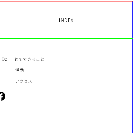
INDEX
itiでできること
o Do
活動
アクセス