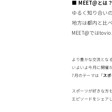
■ MEET@とは
ゆるく知り合い
地方は都内と比
MEET@ではto
より豊かな交流とな
いよいよ今月に開催が
7月のテーマは「
スポ
スポーツが好きな方
エピソードをシェアし