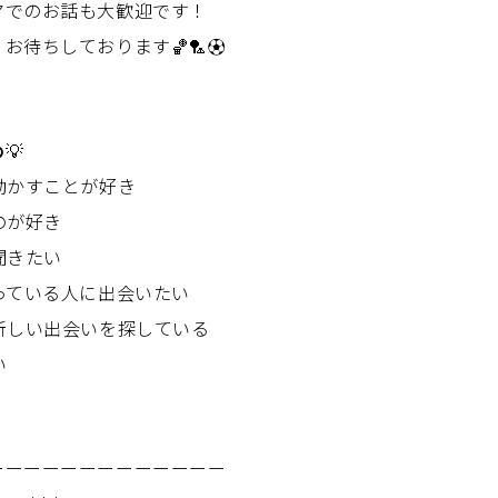
マでのお話も大歓迎です！
お待ちしております🏀🏸⚽
め
💡
動かすことが好き
のが好き
聞きたい
っている人に出会いたい
新しい出会いを探している
い
ーーーーーーーーーーーーー