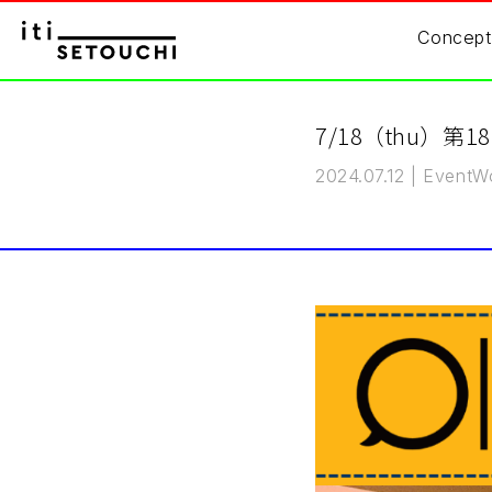
Concept
7/18（thu）第1
2024.07.12
|
Event
Wo