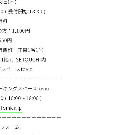
8日(木)
0 ( 受付開始 18:30 )
無料
1,100円
550円
市西町一丁目1番1号
ti SETOUCHI内
ースtovio
ーーーーーーーーーーーーー
キングスペースtovio
( 10:00〜18:00 )
tomica.jp
ーーーーーーーーーーーーー
eフォーム