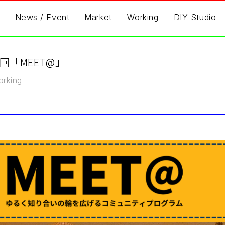
News / Event
Market
Working
DIY Studio
8回「MEET@」
rking