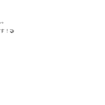
ん。
す！🤝