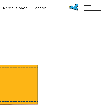
toggle
Rental Space
Action
navigatio