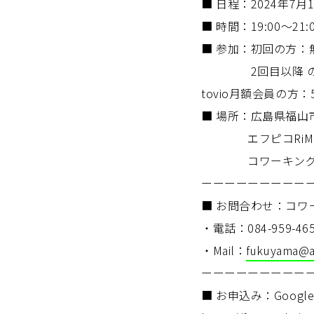
■ 日程：2024年7月1
■ 時間：19:00〜21:0
■ 参加：初回の方：
2回目以降 の方：
tovio月額会員の方：
■ 場所：広島県福山
エフピコRiM 1階 i
コワーキングスペ
ーーーーーーーーー
■ お問合わせ：コワー
・電話：084-959-4650 
・Mail：
fukuyama@a
ーーーーーーーーー
■ お申込み：Googl