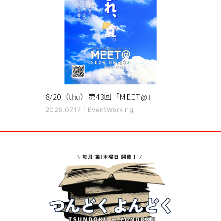
8/20（thu）第43回「MEET@」
2026.07.17
|
Event
Working