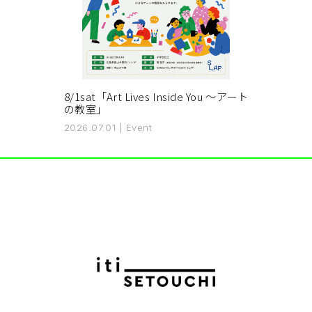
8/1sat「Art Lives Inside You 〜アート
の教室」
2026.07.01
|
Event