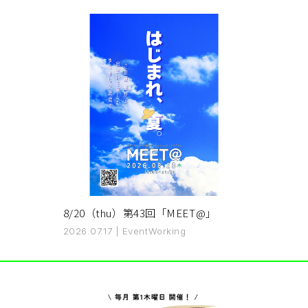
8/20（thu）第43回「MEET@」
2026.07.17
|
Event
Working