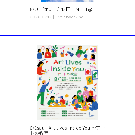
8/20（thu）第43回「MEET@」
2026.07.17
|
Event
Working
8/1sat「Art Lives Inside You 〜アー
トの教室」