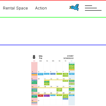
toggle
Rental Space
Action
navigatio