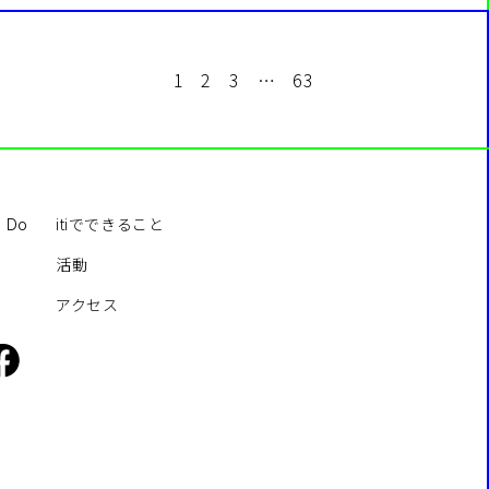
1
2
3
…
63
itiでできること
o Do
活動
アクセス