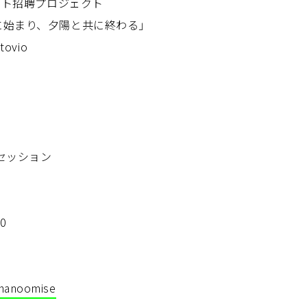
ィスト招聘プロジェクト
に始まり、夕陽と共に終わる」
ovio
セッション
0
hanoomise