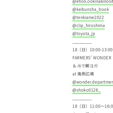
@ehon.ookinakinosi
@keibunsha_book
@tenkiame2022
@clip_hiroshima
@toyota_jp
________
18（日）10:00-13:00
FARMERS’ WONDER
＆ itiで朝ヨガ
at 南側広場
@wonder.departme
@shoko0126_
________
18（日）11:00〜16:0