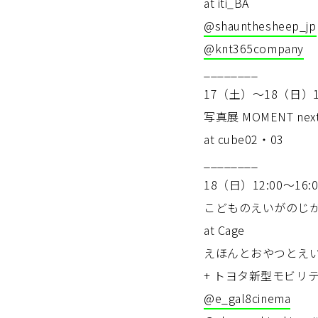
at iti_BA
@shaunthesheep_jp
@knt365company
________
17（土）〜18（日）10
写真展 MOMENT next
at cube02・03
________
18（日）12:00〜16:0
こどものえいがのじ
at Cage
えほんとおやつとえ
+ トヨタ新型モビリティ 
@e_gal8cinema