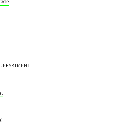
tade
 DEPARTMENT
nt
0