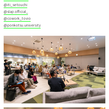
@iti_setouchi
@slap.official_
@cowork_tovio
@ponkotsu.university