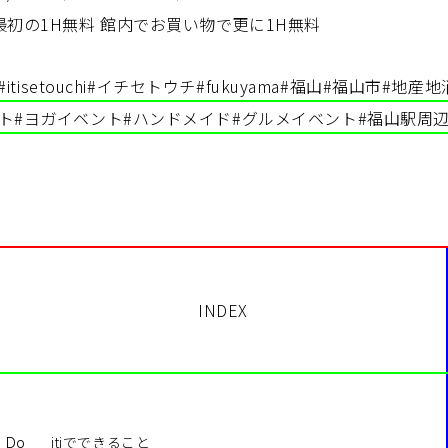
最初の1H無料 館内でお買い物で更に1H無料
#itisetouchi
#イチセトウチ
#fukuyama
#福山
#福山市
#地産地
ト
#ヨガイベント
#ハンドメイド
#グルメイベント
#福山駅周
INDEX
itiでできること
o Do