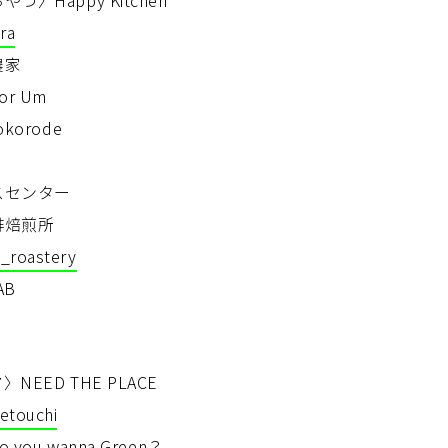
ra
農家
r Um
korode
スセンター
琲焙煎所
_roastery
AB
EED THE PLACE
etouchi
ou wanna Green？