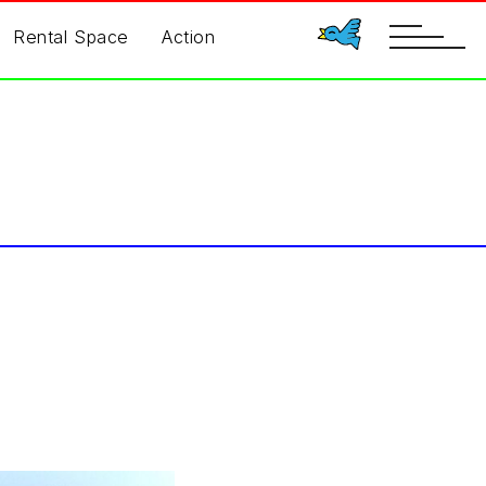
toggle
Rental Space
Action
navigatio