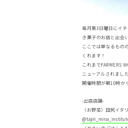
毎月第3日曜日にイ
き菓子のお店と出会
ここでは単なるもの
くれます！
これまでFARMERS 
ニューアルされまし
開催時間が朝10時から
-出店店舗-
〈お野菜〉田尻イタ
@tajiri_mirai_institut
〈やさいのごはんとおやつ