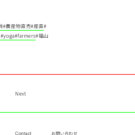
消
#農産物直売
#産直
#
辺
#yoga
#farmers
#福山
Next
お問い合わせ
Contact