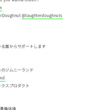
n
Doughnut
@laughterdoughnuts
ゆる面からサポートします
なのジムニーランド
and
ークスプロダクト
de準備体操