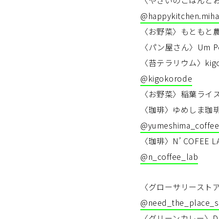
@happykitchen.miha
〈お野菜〉もともと
〈パン屋さん〉Um Po
〈苔テラリウム〉kigo
@kigokorode
〈お野菜〉稲葉ライ
〈珈琲〉ゆめしま珈
@yumeshima_coffee
〈珈琲〉N’ COFEE L
@n_coffee_lab
〈グローサリーストア〉N
@need_the_place_s
〈グリーンカレー〉Do y