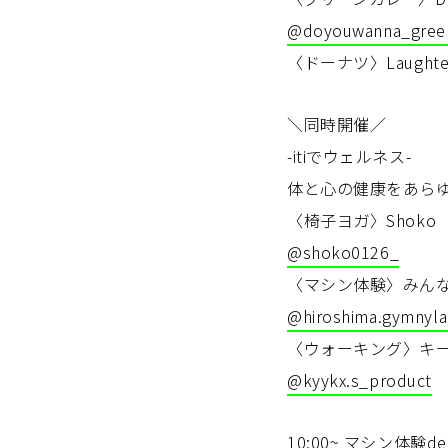
@doyouwanna_gree
〈ドーナツ〉Laughter
＼同時開催／
-itiでウェルネス-
体と心の健康をあら
〈椅子ヨガ〉Shoko
@shoko0126_
〈マシン体験〉みん
@hiroshima.gymnyl
〈ウォーキング〉キ
@kyykx.s_product
10:00~ マシン体験