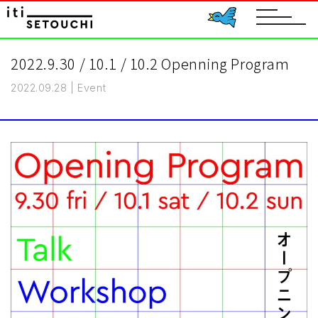
toggle
navigat
2022.9.30 / 10.1 / 10.2 Openning Program
2022.09.28
|
Event