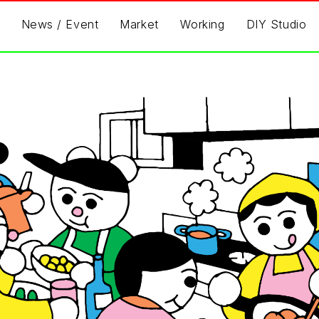
News / Event
Market
Working
DIY Studio