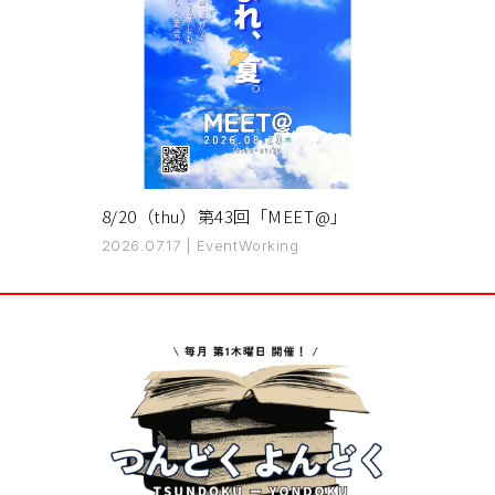
8/20（thu）第43回「MEET@」
2026.07.17
|
Event
Working