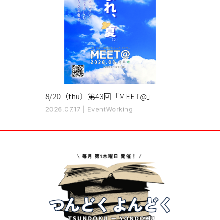
8/20（thu）第43回「MEET@」
2026.07.17
|
Event
Working